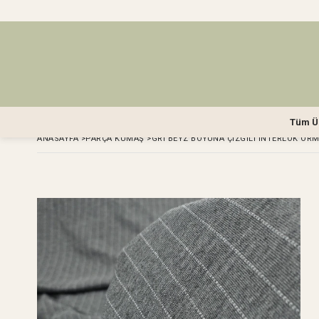
Tüm Ü
ANASAYFA
>
PARÇA KUMAŞ
>
GRI BEYZ BOYUNA ÇIZGILI İNTERLOK ÖRM