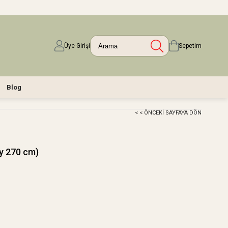
Üye Girişi
Sepetim
Blog
< < ÖNCEKI SAYFAYA DÖN
oy 270 cm)