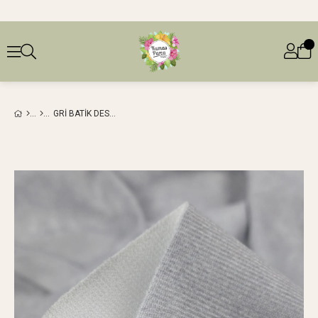
GRI BATIK DESEN FITILLI JARSE (EN 150 CM X BOY 310 CM)