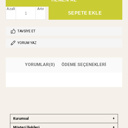
Azalt
Artır
TAVSIYE ET
YORUM YAZ
YORUMLAR
(0)
ÖDEME SEÇENEKLERI
Kurumsal
Müşteri İlişkileri