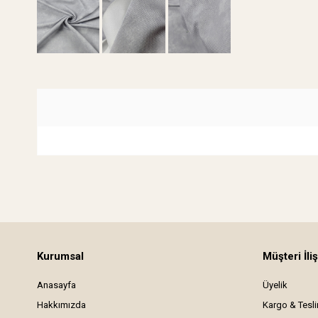
Kurumsal
Müşteri İliş
Anasayfa
Üyelik
Hakkımızda
Kargo & Tesl