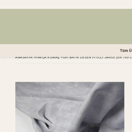
Tüm Ü
ANASAYFA
>
PARÇA KUMAŞ
>
GRI BATIK DESEN FITILLI JARSE (EN 150 