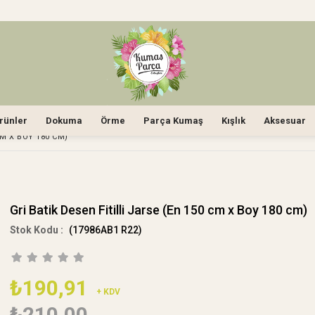
rünler
Dokuma
Örme
Parça Kumaş
Kışlık
Aksesuar
CM X BOY 180 CM)
Gri Batik Desen Fitilli Jarse (En 150 cm x Boy 180 cm)
(17986AB1 R22)
₺190,91
+ KDV
₺210,00