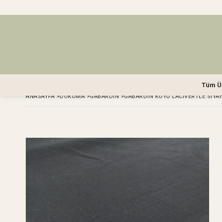
Tüm Ü
ANASAYFA
>
DOKUMA
>
GABARDIN
>
GABARDIN KOYU LACIVERTLE SIYAH