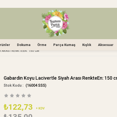
rünler
Dokuma
Örme
Parça Kumaş
Kışlık
Aksesuar
 ARASI RENKTEEN: 150 CM
Gabardin Koyu Lacivertle Siyah Arası RenkteEn: 150 
(16004 SSS)
₺122,73
+ KDV
₺135,00