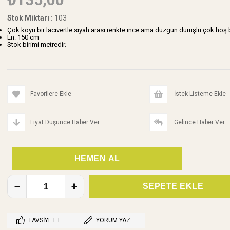
Stok Miktarı
:
103
Çok koyu bir lacivertle siyah arası renkte ince ama düzgün duruşlu çok ho
En: 150 cm
Stok birimi metredir.
Favorilere Ekle
İstek Listeme Ekle
Fiyat Düşünce Haber Ver
Gelince Haber Ver
TAVSIYE ET
YORUM YAZ