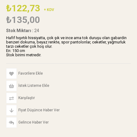
₺122,73
+ KDV
₺135,00
Stok Miktarı
:
24
Hafif hışırtılı hissiyatta, çok şık ve ince ama tok duruşu olan gabardin
benzeri dokuma, beyaz renkte, spor pantolonlar, ceketler, yağmurluk
tarzı ceketler çok hoş olur.
En: 150 cm
Stok birimi metredir.
Favorilere Ekle
İstek Listeme Ekle
Karşılaştır
Fiyat Düşünce Haber Ver
Gelince Haber Ver