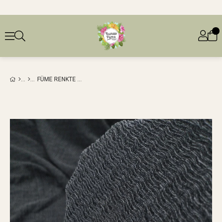
FÜME RENKTE BÜRÜMCÜKLÜ JARSE (EN 140 CM X BOY 300 CM)