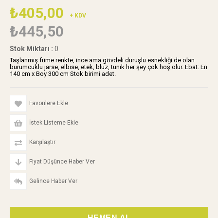
₺405,00
+ KDV
₺445,50
Stok Miktarı
:
0
Taşlanmış füme renkte, ince ama gövdeli duruşlu esnekliği de olan
bürümcüklü jarse, elbise, etek, bluz, tünik her şey çok hoş olur. Ebat: En
140 cm x Boy 300 cm Stok birimi adet.
Favorilere Ekle
İstek Listeme Ekle
Karşılaştır
Fiyat Düşünce Haber Ver
Gelince Haber Ver