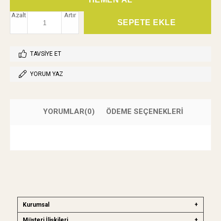
Azalt
Artır
TAVSIYE ET
YORUM YAZ
YORUMLAR
(0)
ÖDEME SEÇENEKLERI
Kurumsal
Müşteri İlişkileri