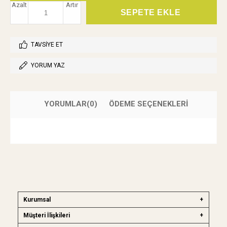
Azalt
Artır
TAVSIYE ET
YORUM YAZ
YORUMLAR
(0)
ÖDEME SEÇENEKLERI
Kurumsal
Müşteri İlişkileri