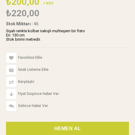
₺200,00
+ KDV
₺220,00
Stok Miktarı
:
46
Siyah renkte kolber nakışlı muhteşem bir fisto
En: 130 cm
Stok birimi metredir.
Favorilere Ekle
İstek Listeme Ekle
Karşılaştır
Fiyat Düşünce Haber Ver
Gelince Haber Ver