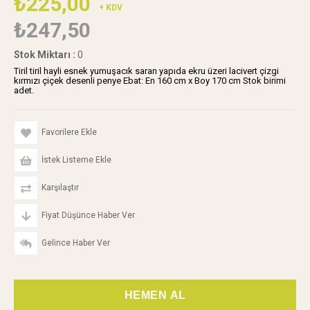
₺225,00
+ KDV
₺247,50
Stok Miktarı
:
0
Tiril tiril hayli esnek yumuşacık saran yapıda ekru üzeri lacivert çizgi
kırmızı çiçek desenli penye Ebat: En 160 cm x Boy 170 cm Stok birimi
adet.
Favorilere Ekle
İstek Listeme Ekle
Karşılaştır
Fiyat Düşünce Haber Ver
Gelince Haber Ver