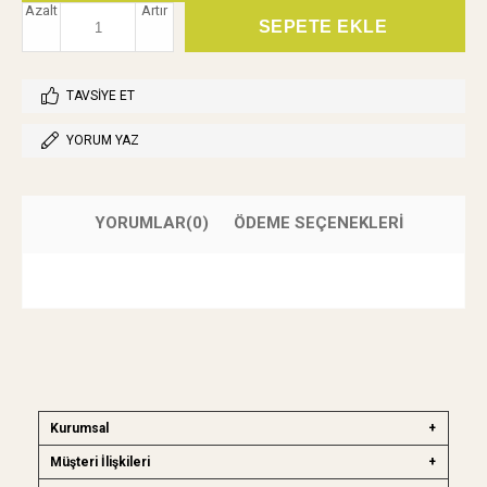
Azalt
Artır
TAVSIYE ET
YORUM YAZ
YORUMLAR
(0)
ÖDEME SEÇENEKLERI
Kurumsal
Müşteri İlişkileri