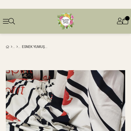
ESNEK YUMUŞAK PENYE (EN 160 CM X BOY 170 CM)