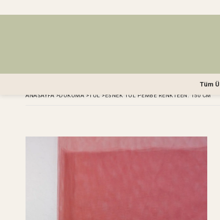
Tüm Ü
ANASAYFA
>
DOKUMA
>
TÜL
>
ESNEK TÜL PEMBE RENKTEEN: 150 CM