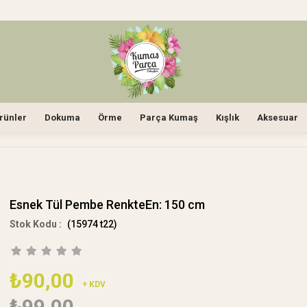
rünler
Dokuma
Örme
Parça Kumaş
Kışlık
Aksesuar
Esnek Tül Pembe RenkteEn: 150 cm
(15974 t22)
₺90,00
+ KDV
₺99,00