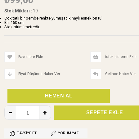
Stok Miktarı
:
19
Çok tatlı bir pembe renkte yumuşacık hayli esnek bir tül
En: 150 cm
Stok birimi metredir.
Favorilere Ekle
İstek Listeme Ekle
Fiyat Düşünce Haber Ver
Gelince Haber Ver
TAVSIYE ET
YORUM YAZ