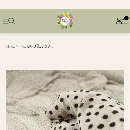
EKRU ÜZERI SIYAH PUANTIYELI JARSEEN: 150 CM