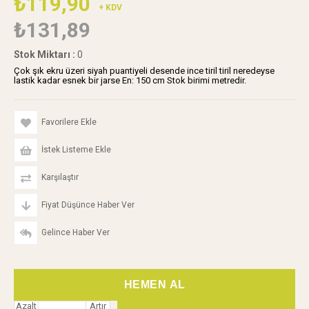
₺119,90
+ KDV
₺131,89
Stok Miktarı
:
0
Çok şık ekru üzeri siyah puantiyeli desende ince tiril tiril neredeyse
lastik kadar esnek bir jarse En: 150 cm Stok birimi metredir.
Favorilere Ekle
İstek Listeme Ekle
Karşılaştır
Fiyat Düşünce Haber Ver
Gelince Haber Ver
Azalt
Artır