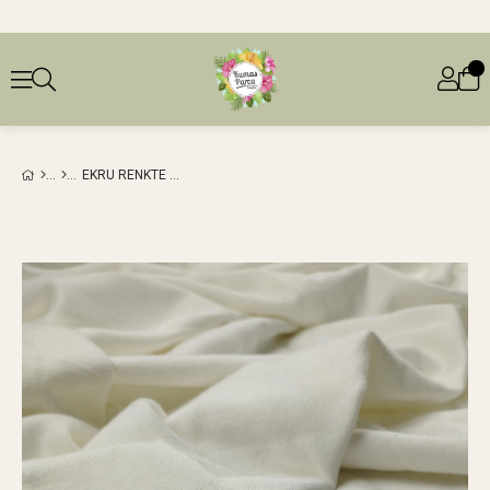
EKRU RENKTE YUMUŞACIK İNTERLOK ÖRME (EN 160 CM X BOY 325 CM)