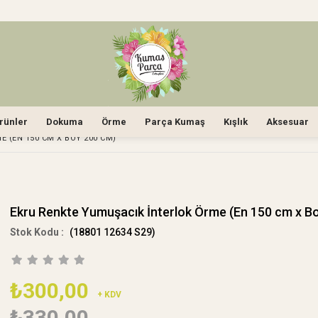
rünler
Dokuma
Örme
Parça Kumaş
Kışlık
Aksesuar
 (EN 150 CM X BOY 200 CM)
Ekru Renkte Yumuşacık İnterlok Örme (En 150 cm x B
(18801 12634 S29)
₺300,00
+ KDV
₺330,00