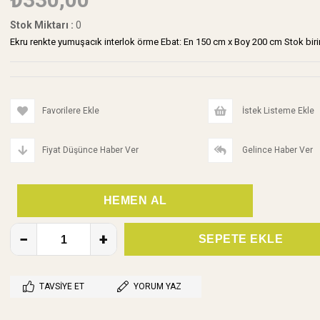
Stok Miktarı
:
0
Ekru renkte yumuşacık interlok örme Ebat: En 150 cm x Boy 200 cm Stok biri
Favorilere Ekle
İstek Listeme Ekle
Fiyat Düşünce Haber Ver
Gelince Haber Ver
TAVSIYE ET
YORUM YAZ