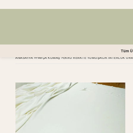
Tüm Ü
ANASAYFA
>
PARÇA KUMAŞ
>
EKRU RENKTE YUMUŞACIK İNTERLOK ÖRME