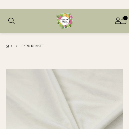
EKRU RENKTE YUMOŞ ÖRME (EN 140 CM X BOY 100 CM)