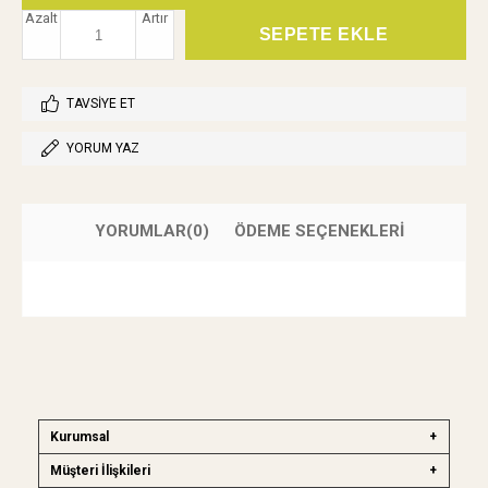
Azalt
Artır
TAVSIYE ET
YORUM YAZ
YORUMLAR
(0)
ÖDEME SEÇENEKLERI
Kurumsal
Müşteri İlişkileri