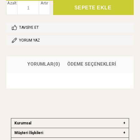
Azalt
Artır
TAVSIYE ET
YORUM YAZ
YORUMLAR
(0)
ÖDEME SEÇENEKLERI
Kurumsal
Müşteri İlişkileri