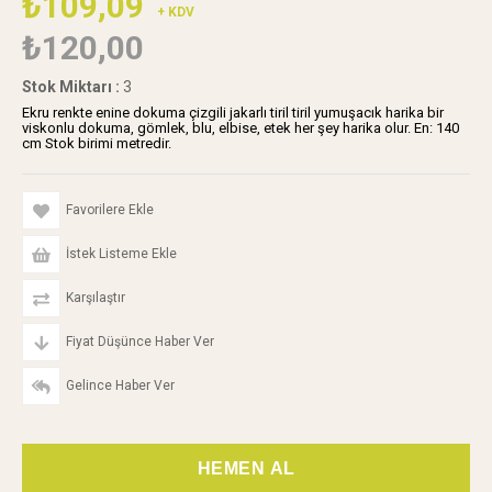
₺109,09
+ KDV
₺120,00
Stok Miktarı
:
3
Ekru renkte enine dokuma çizgili jakarlı tiril tiril yumuşacık harika bir
viskonlu dokuma, gömlek, blu, elbise, etek her şey harika olur. En: 140
cm Stok birimi metredir.
Favorilere Ekle
İstek Listeme Ekle
Karşılaştır
Fiyat Düşünce Haber Ver
Gelince Haber Ver