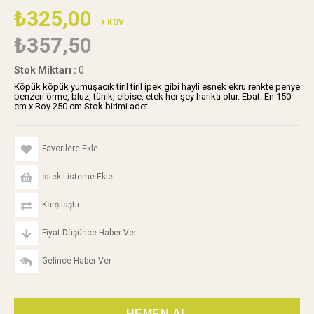
₺325,00
+ KDV
₺357,50
Stok Miktarı
:
0
Köpük köpük yumuşacık tiril tiril ipek gibi hayli esnek ekru renkte penye
benzeri örme, bluz, tünik, elbise, etek her şey harika olur. Ebat: En 150
cm x Boy 250 cm Stok birimi adet.
Favorilere Ekle
İstek Listeme Ekle
Karşılaştır
Fiyat Düşünce Haber Ver
Gelince Haber Ver