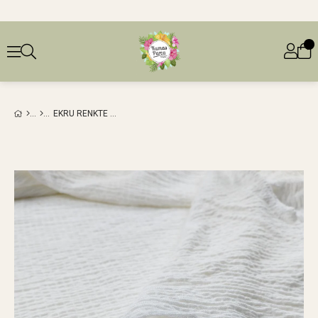
EKRU RENKTE KÖPÜK KÖPÜK BÜZGÜLÜ PENYE (EN 150 CM X BOY 250 CM)