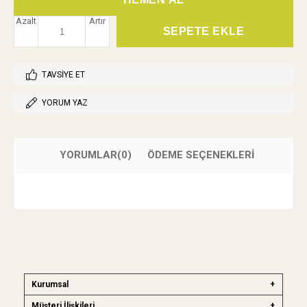
Azalt
Artır
TAVSIYE ET
YORUM YAZ
YORUMLAR
(0)
ÖDEME SEÇENEKLERI
Kurumsal
Müşteri İlişkileri