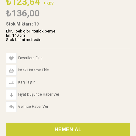
₺123,64
+ KDV
₺136,00
Stok Miktarı
:
19
Ekru ipek gibi interlok penye
En: 140 cm
Stok birimi metredir.
Favorilere Ekle
İstek Listeme Ekle
Karşılaştır
Fiyat Düşünce Haber Ver
Gelince Haber Ver