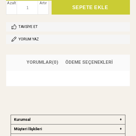
Azalt
Artır
TAVSIYE ET
YORUM YAZ
YORUMLAR
(0)
ÖDEME SEÇENEKLERI
Kurumsal
Müşteri İlişkileri