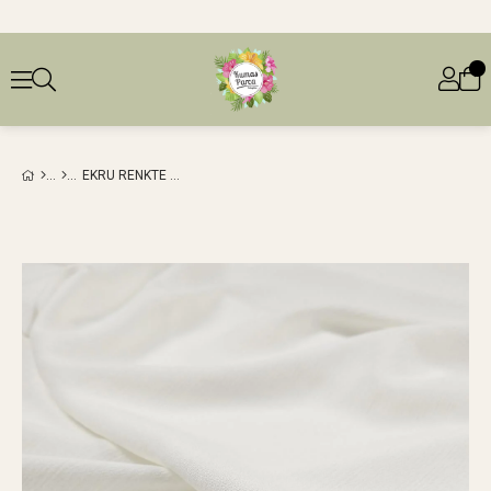
EKRU RENKTE BÜRÜMCÜKLÜ VISKON (EN 130 CM X BOY 190 CM)