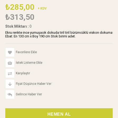
₺285,00
+ KDV
₺313,50
Stok Miktarı
:
0
Ekru renkte ince yumuşacık dokuda tiril tiril bürümcüklü viskon dokuma
Ebat: En 130 cm x Boy 190 cm Stok birimi adet.
Favorilere Ekle
İstek Listeme Ekle
Karşılaştır
Fiyat Düşünce Haber Ver
Gelince Haber Ver