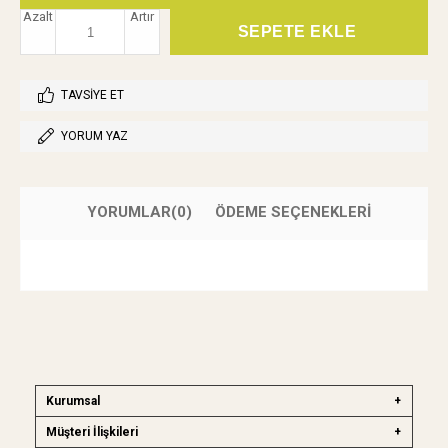
Azalt
Artır
TAVSIYE ET
YORUM YAZ
YORUMLAR
(0)
ÖDEME SEÇENEKLERI
Kurumsal
Müşteri İlişkileri