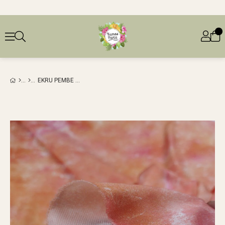
EKRU PEMBE SOMON RENKLERDE İNCE SATEN (EN 140 CM X BOY 95 CM)