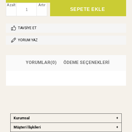
Azalt
Artır
TAVSIYE ET
YORUM YAZ
YORUMLAR
(0)
ÖDEME SEÇENEKLERI
Kurumsal
Müşteri İlişkileri