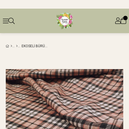
EKOSELI BÜRÜMCÜKLÜ JARSE (EN 160 CM X BOY 235 CM)