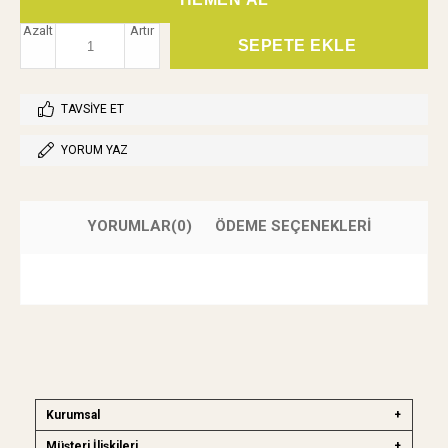
Azalt
Artır
TAVSIYE ET
YORUM YAZ
YORUMLAR
(0)
ÖDEME SEÇENEKLERI
Kurumsal
Müşteri İlişkileri