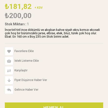
₺181,82
+ KDV
₺200,00
Stok Miktarı
:
1
İnce tiril tiril ince dökümlü ve akışkan kahve siyah ekru kırmızı ekoseli
çok hoş bir bürümcüklü jarse, elbise, etek, bluz, tünik çok hoş olur.
Ebat: En 160 cm x Boy 235 cm Stok birimi adet.
Favorilere Ekle
İstek Listeme Ekle
Karşılaştır
Fiyat Düşünce Haber Ver
Gelince Haber Ver