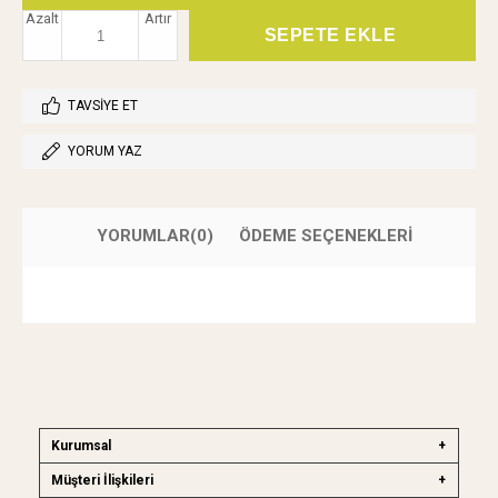
Azalt
Artır
TAVSIYE ET
YORUM YAZ
YORUMLAR
(0)
ÖDEME SEÇENEKLERI
Kurumsal
Müşteri İlişkileri