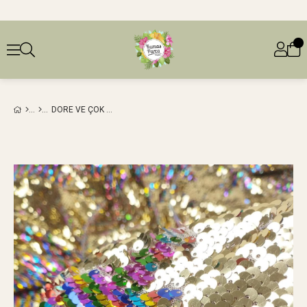
DORE VE ÇOK RENKLI ÇIFT TARAFLI PUL PAYET (EN 130 CM X BOY 250 CM)