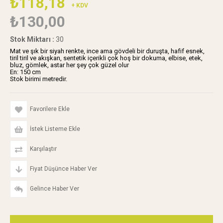
₺118,18
+ KDV
₺130,00
Stok Miktarı
:
30
Mat ve şık bir siyah renkte, ince ama gövdeli bir duruşta, hafif esnek,
tiril tiril ve akışkan, sentetik içerikli çok hoş bir dokuma, elbise, etek,
bluz, gömlek, astar her şey çok güzel olur
En: 150 cm
Stok birimi metredir.
Favorilere Ekle
İstek Listeme Ekle
Karşılaştır
Fiyat Düşünce Haber Ver
Gelince Haber Ver