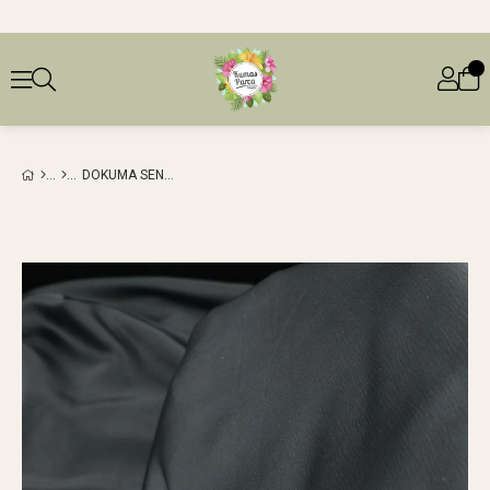
DOKUMA SENTETIK IÇERIKLI MAT SIYAH EN: 150 CM