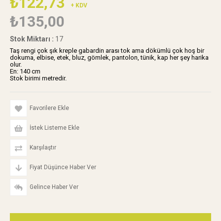
₺122,73
+ KDV
₺135,00
Stok Miktarı
:
17
Taş rengi çok şık kreple gabardin arası tok ama dökümlü çok hoş bir
dokuma, elbise, etek, bluz, gömlek, pantolon, tünik, kap her şey harika
olur.
En: 140 cm
Stok birimi metredir.
Favorilere Ekle
İstek Listeme Ekle
Karşılaştır
Fiyat Düşünce Haber Ver
Gelince Haber Ver