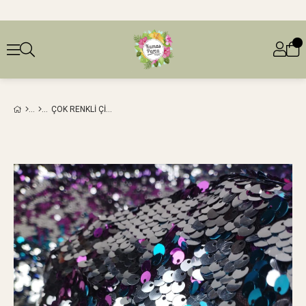
ÇOK RENKLI ÇIFT TARAFLI PUL PAYET (EN 130 CM X BOY 280 CM)