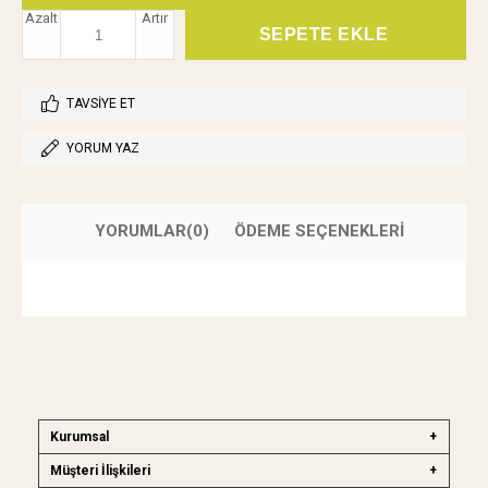
Azalt
Artır
TAVSIYE ET
YORUM YAZ
YORUMLAR
(0)
ÖDEME SEÇENEKLERI
Kurumsal
Müşteri İlişkileri