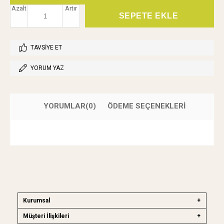
Azalt
Artır
TAVSIYE ET
YORUM YAZ
YORUMLAR
(0)
ÖDEME SEÇENEKLERI
Kurumsal
Müşteri İlişkileri