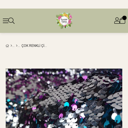
ÇOK RENKLI ÇIFT TARAFLI PUL PAYET (EN 130 CM X BOY 220 CM)