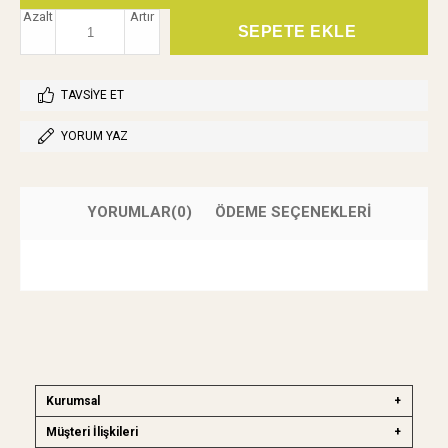
Azalt
Artır
TAVSIYE ET
YORUM YAZ
YORUMLAR
(0)
ÖDEME SEÇENEKLERI
Kurumsal
Müşteri İlişkileri