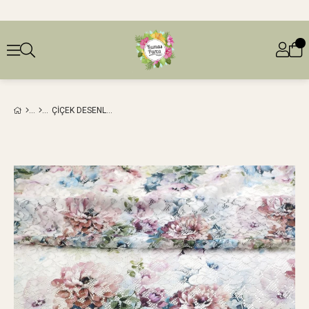
ÇIÇEK DESENLI İNCE DANTEL (EN 160 CM X BOY 400 CM)