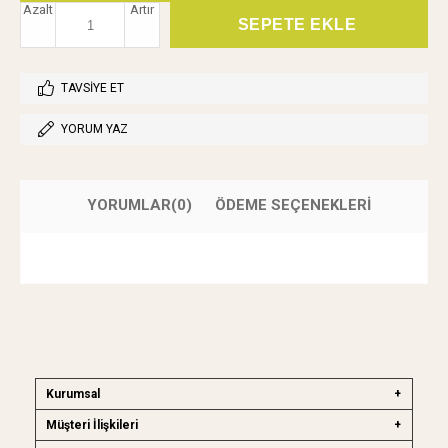
Azalt
Artır
TAVSIYE ET
YORUM YAZ
YORUMLAR
(0)
ÖDEME SEÇENEKLERI
Kurumsal
Müşteri İlişkileri