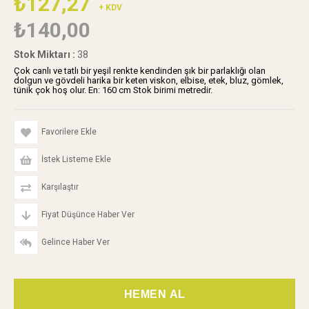
₺127,27
+ KDV
₺140,00
Stok Miktarı
:
38
Çok canlı ve tatlı bir yeşil renkte kendinden şık bir parlaklığı olan
dolgun ve gövdeli harika bir keten viskon, elbise, etek, bluz, gömlek,
tünik çok hoş olur. En: 160 cm Stok birimi metredir.
Favorilere Ekle
İstek Listeme Ekle
Karşılaştır
Fiyat Düşünce Haber Ver
Gelince Haber Ver