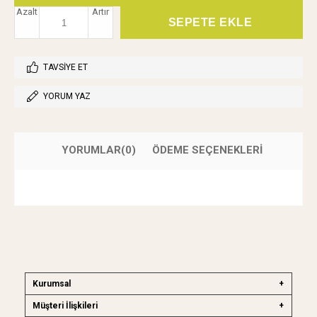
Azalt
Artır
TAVSIYE ET
YORUM YAZ
YORUMLAR
(0)
ÖDEME SEÇENEKLERI
Kurumsal
Müşteri İlişkileri