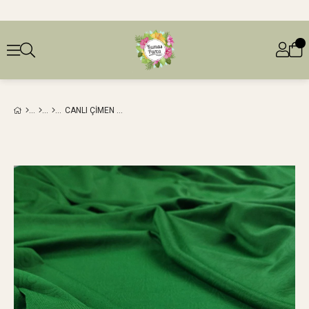
CANLI ÇIMEN YEŞILI RENKTE İNCE KENDINDEN DESENLI JARSE EN: 160 CM