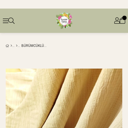
BÜRÜMCÜKLÜ JARSE BEJLE SÜTLÜ KAHVE ARASI RENKTE (EN 140 CM X BOY 180 CM)