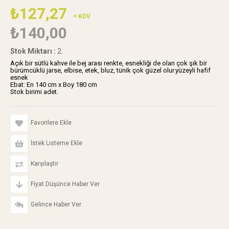
₺127,27
+ KDV
₺140,00
Stok Miktarı
:
2
Açık bir sütlü kahve ile bej arası renkte, esnekliği de olan çok şık bir
bürümcüklü jarse, elbise, etek, bluz, tünik çok güzel olur.yüzeyli hafif
esnek
Ebat: En 140 cm x Boy 180 cm
Stok birimi adet.
Favorilere Ekle
İstek Listeme Ekle
Karşılaştır
Fiyat Düşünce Haber Ver
Gelince Haber Ver