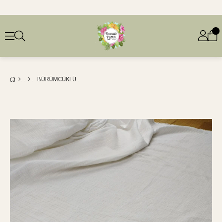
BÜRÜMCÜKLÜ DOKUMA EKRU KREM ARASI RENKTE (EN 120 CM X BOY 200 CM)