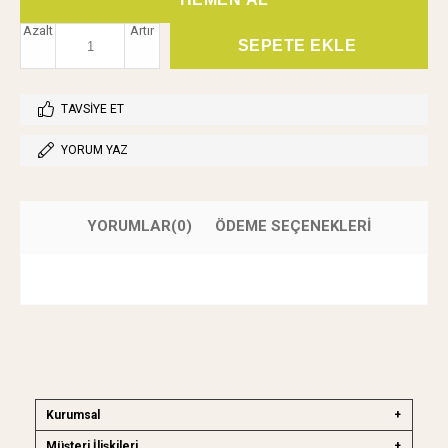
Azalt
Artır
TAVSIYE ET
YORUM YAZ
YORUMLAR
(0)
ÖDEME SEÇENEKLERI
Kurumsal
Müşteri İlişkileri