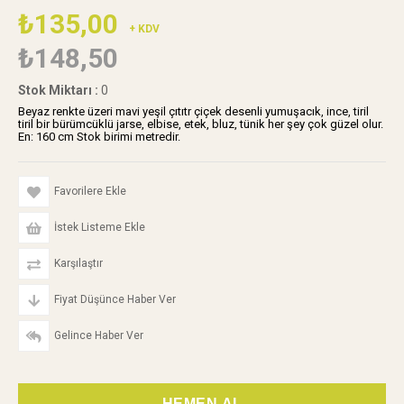
₺135,00
+ KDV
₺148,50
Stok Miktarı
:
0
Beyaz renkte üzeri mavi yeşil çıtıtr çiçek desenli yumuşacık, ince, tiril
tiril bir bürümcüklü jarse, elbise, etek, bluz, tünik her şey çok güzel olur.
En: 160 cm Stok birimi metredir.
Favorilere Ekle
İstek Listeme Ekle
Karşılaştır
Fiyat Düşünce Haber Ver
Gelince Haber Ver