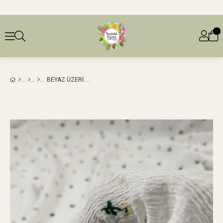
BEYAZ ÜZERI MAVI YEŞIL ÇITIR ÇIÇEK DESENLI BÜRÜMCÜKLÜ JARSE EN: 160