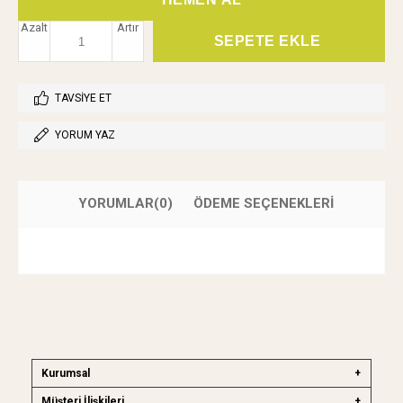
Azalt
Artır
TAVSIYE ET
YORUM YAZ
YORUMLAR
(0)
ÖDEME SEÇENEKLERI
Kurumsal
Müşteri İlişkileri