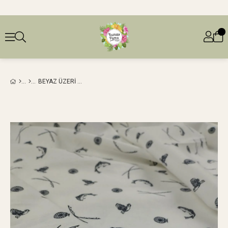
BEYAZ ÜZERI LACIVERT BALIK DESENLI PAMUKLU DOKUMA (EN 150 CM X BOY 270 CM)