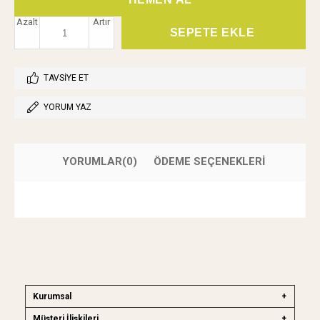
Azalt
Artır
TAVSIYE ET
YORUM YAZ
YORUMLAR
(0)
ÖDEME SEÇENEKLERI
Kurumsal
Müşteri İlişkileri