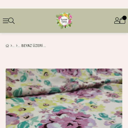
BEYAZ ÜZERI ÇIÇEKLI PAMUK SATEN (EN 140 CM X BOY 175 CM)