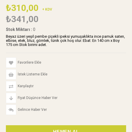
₺310,00
+ KDV
₺341,00
Stok Miktarı
:
0
Beyaz üzeri yeşil pembe çiçekli ipeksi yumuşaklıkta ince pamuk saten,
elbise, etek, bluz, gömlek, tünik çok hoş olur. Ebat: En 140 cm x Boy
175 cm Stok birimi adet.
Favorilere Ekle
İstek Listeme Ekle
Karşılaştır
Fiyat Düşünce Haber Ver
Gelince Haber Ver