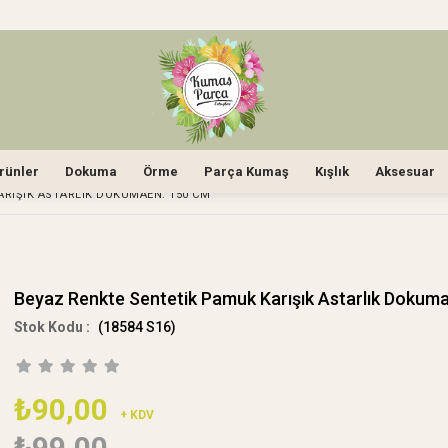
rünler
Dokuma
Örme
Parça Kumaş
Kışlık
Aksesuar
ARIŞIK ASTARLIK DOKUMAEN: 150 CM
Beyaz Renkte Sentetik Pamuk Karışık Astarlık Dokum
(18584 S16)
₺90,00
+ KDV
₺99,00