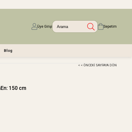
Üye Girişi
Sepetim
Blog
< < ÖNCEKI SAYFAYA DÖN
aEn: 150 cm