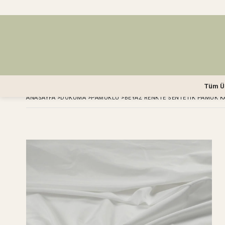
Tüm Ü
ANASAYFA
>
DOKUMA
>
PAMUKLU
>
BEYAZ RENKTE SENTETIK PAMUK K