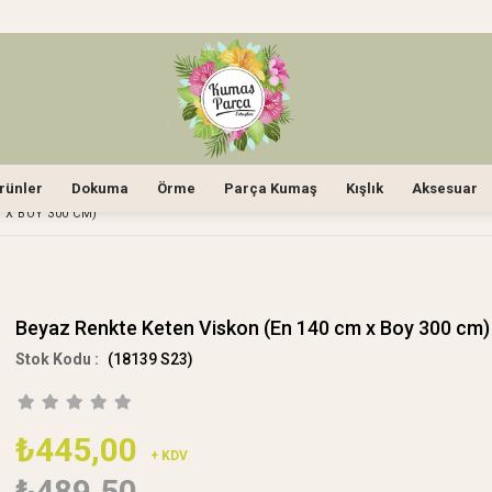
rünler
Dokuma
Örme
Parça Kumaş
Kışlık
Aksesuar
 X BOY 300 CM)
Beyaz Renkte Keten Viskon (En 140 cm x Boy 300 cm)
(18139 S23)
₺445,00
+ KDV
₺489,50