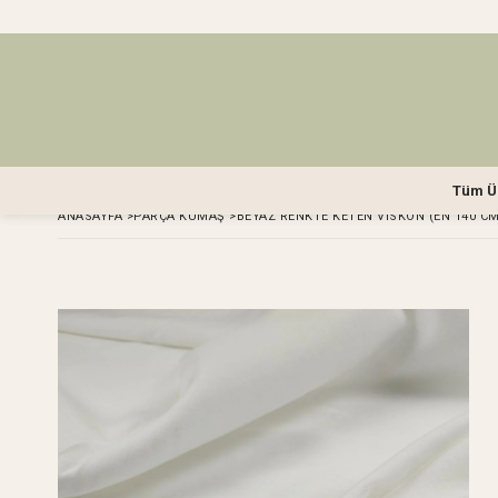
Tüm Ü
ANASAYFA
>
PARÇA KUMAŞ
>
BEYAZ RENKTE KETEN VISKON (EN 140 CM