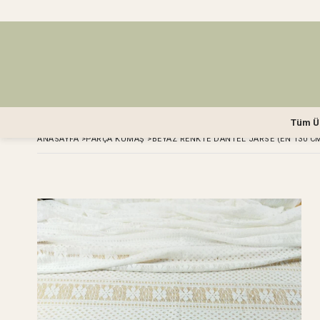
Tüm Ü
ANASAYFA
>
PARÇA KUMAŞ
>
BEYAZ RENKTE DANTEL JARSE (EN 130 CM