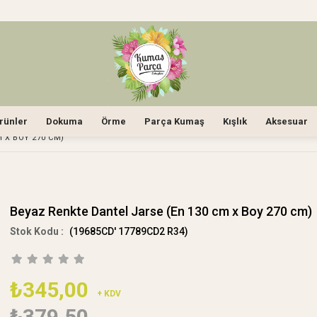
rünler
Dokuma
Örme
Parça Kumaş
Kışlık
Aksesuar
 X BOY 270 CM)
Beyaz Renkte Dantel Jarse (En 130 cm x Boy 270 cm)
(19685CD' 17789CD2 R34)
₺345,00
+ KDV
₺379,50