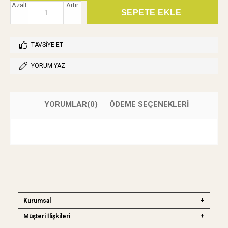
Azalt
Artır
TAVSIYE ET
YORUM YAZ
YORUMLAR
(0)
ÖDEME SEÇENEKLERI
Kurumsal
Müşteri İlişkileri