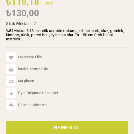
₺118,18
+ KDV
₺130,00
Stok Miktarı
:
2
%84 viskon %16 sentetik aerobin dokuma, elbise, etek, bluz, gömlek,
kimono, tünik, pareo her şey harika olur. En: 150 cm Stok birimi
metredir.
Favorilere Ekle
İstek Listeme Ekle
Karşılaştır
Fiyat Düşünce Haber Ver
Gelince Haber Ver