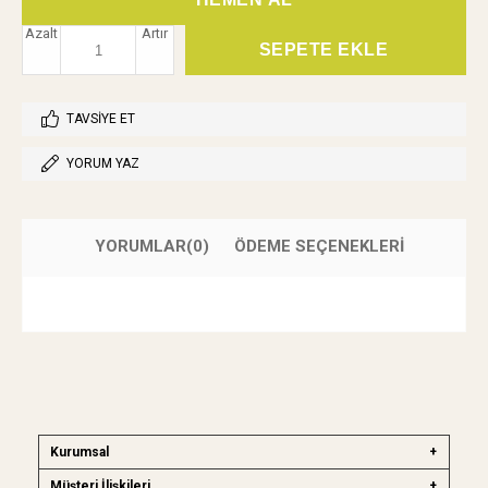
Azalt
Artır
TAVSIYE ET
YORUM YAZ
YORUMLAR
(0)
ÖDEME SEÇENEKLERI
Kurumsal
Müşteri İlişkileri