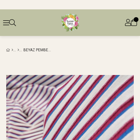
BEYAZ PEMBE MAVI ENINE ÇIZGILI PENYE (EN 180 CM X BOY 165 CM)