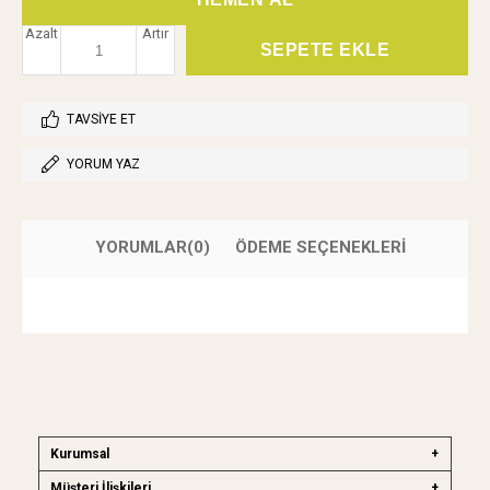
Azalt
Artır
TAVSIYE ET
YORUM YAZ
YORUMLAR
(0)
ÖDEME SEÇENEKLERI
Kurumsal
Müşteri İlişkileri