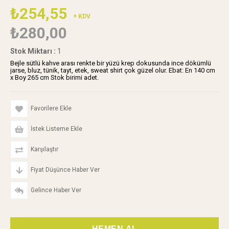
₺254,55
+ KDV
₺280,00
Stok Miktarı
:
1
Bejle sütlü kahve arası renkte bir yüzü krep dokusunda ince dökümlü
jarse, bluz, tünik, tayt, etek, sweat shirt çok güzel olur. Ebat: En 140 cm
x Boy 265 cm Stok birimi adet.
Favorilere Ekle
İstek Listeme Ekle
Karşılaştır
Fiyat Düşünce Haber Ver
Gelince Haber Ver