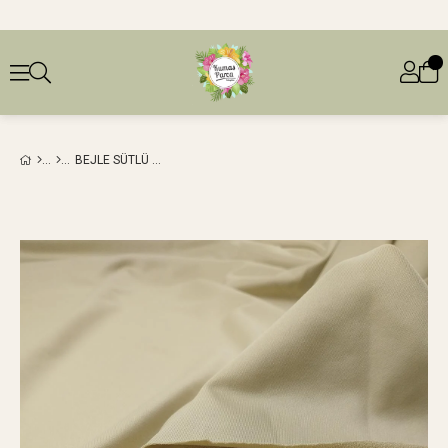
BEJLE SÜTLÜ KAHVE ARASI RENKTE JARSE (EN 140 CM X BOY 265 CM)