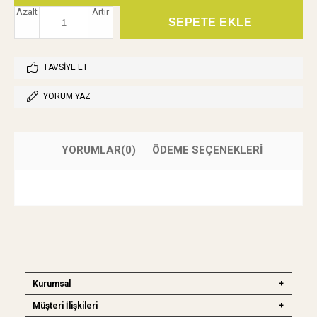
Azalt
Artır
TAVSIYE ET
YORUM YAZ
YORUMLAR
(0)
ÖDEME SEÇENEKLERI
Kurumsal
Müşteri İlişkileri