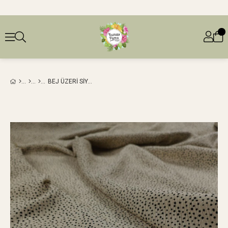
BEJ ÜZERI SIYAH DESENLI BÜRÜMCÜKLÜ JARSE EN: 160 CM