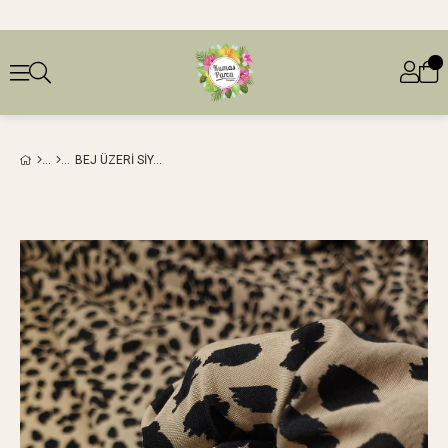
BEJ ÜZERI SIYAH DESENLI AEROBIN DOKUMA (EN 140 CM X BOY 260 CM)