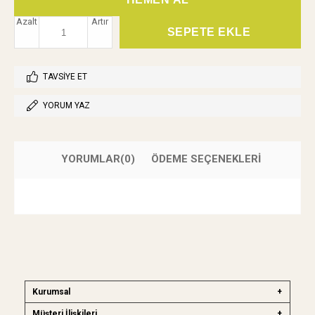
Azalt
Artır
TAVSIYE ET
YORUM YAZ
YORUMLAR
(0)
ÖDEME SEÇENEKLERI
Kurumsal
Müşteri İlişkileri