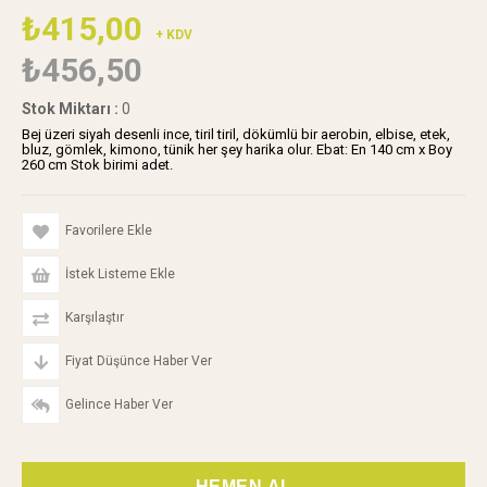
₺415,00
+ KDV
₺456,50
Stok Miktarı
:
0
Bej üzeri siyah desenli ince, tiril tiril, dökümlü bir aerobin, elbise, etek,
bluz, gömlek, kimono, tünik her şey harika olur. Ebat: En 140 cm x Boy
260 cm Stok birimi adet.
Favorilere Ekle
İstek Listeme Ekle
Karşılaştır
Fiyat Düşünce Haber Ver
Gelince Haber Ver