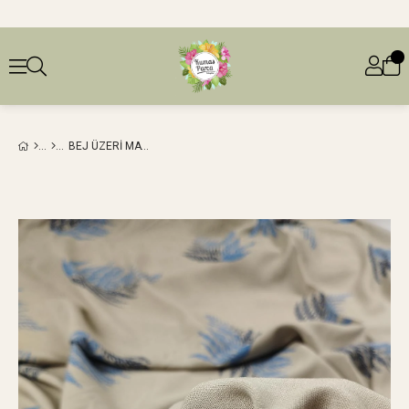
BEJ ÜZERI MAVI DESENLI VISKON VUAL (EN 140 CM X BOY 275 CM)