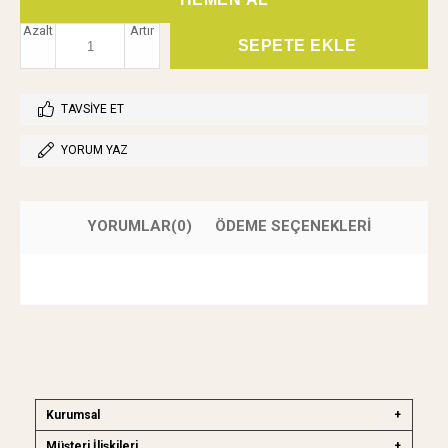
Azalt
Artır
TAVSIYE ET
YORUM YAZ
YORUMLAR
(0)
ÖDEME SEÇENEKLERI
Kurumsal
Müşteri İlişkileri