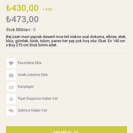
₺430,00
+ KDV
₺473,00
Stok Miktarı
:
0
Bej üzeri mavi yaprak desenli ince tiril viskon vual dokuma, elbise, etek,
bluz, gömlek, tünik, tulum, pareo her şey çok hoş olur. Ebat: En 140 cm
x Boy 275 cm Stok birimi adet.
Favorilere Ekle
İstek Listeme Ekle
Karşılaştır
Fiyat Düşünce Haber Ver
Gelince Haber Ver