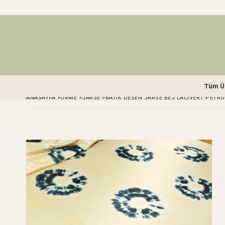
Tüm Ü
ANASAYFA
>
ÖRME
>
JARSE
>
BATIK DESEN JARSE BEJ LACIVERT PETRO