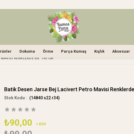
rünler
Dokuma
Örme
Parça Kumaş
Kışlık
Aksesuar
 MAVISI RENKLERDE EN: 130 CM
Batik Desen Jarse Bej Lacivert Petro Mavisi Renklerd
(14840 s22 r34)
₺90,00
+ KDV
₺99,00