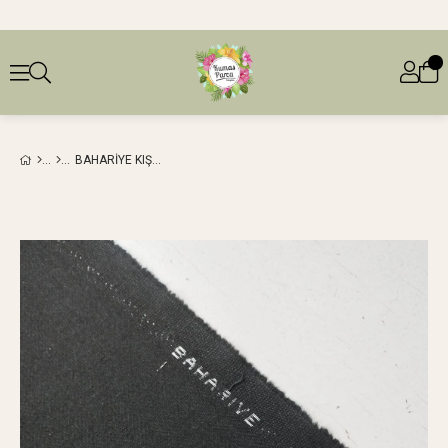
BAHARIYE KIŞLIK DOKUMA SIYAH RENKTE (EN 150 CM X BOY 200 CM)