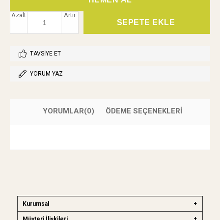
Azalt
Artır
TAVSIYE ET
YORUM YAZ
YORUMLAR
(0)
ÖDEME SEÇENEKLERI
Kurumsal
Müşteri İlişkileri