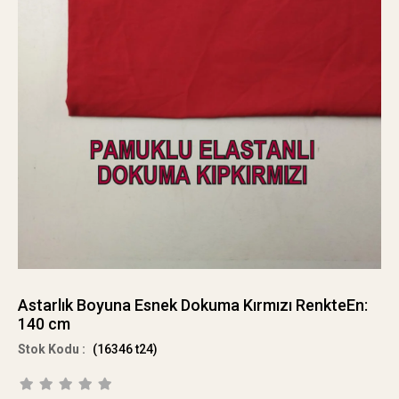
Astarlık Boyuna Esnek Dokuma Kırmızı RenkteEn:
140 cm
(16346 t24)