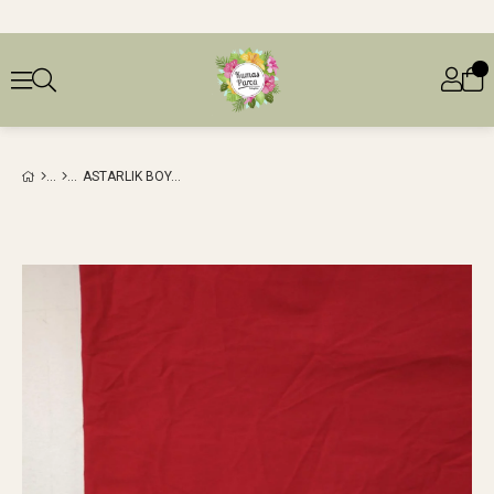
ASTARLIK BOYUNA ESNEK DOKUMA KIRMIZI RENKTEEN: 140 CM