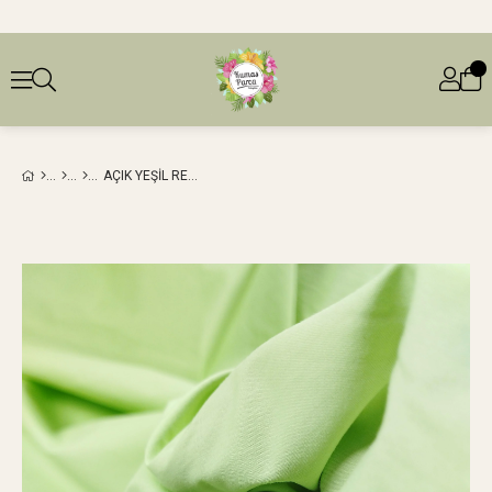
AÇIK YEŞIL RENKTE POPLIN BENZERI DOKUMAEN: 150 CM