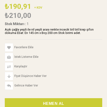
₺190,91
+ KDV
₺210,00
Stok Miktarı
:
1
Açık çağla yeşili ile nil yeşili arası renkte incecik tiril tiril krep şifon
dokuma Ebat: En 145 cm x Boy 200 cm Stok birimi adet.
Favorilere Ekle
İstek Listeme Ekle
Karşılaştır
Fiyat Düşünce Haber Ver
Gelince Haber Ver