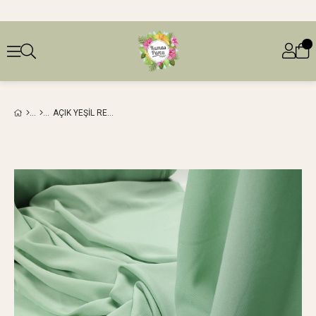
AÇIK YEŞIL RENKTE KREP ŞIFON (EN 145 CM X BOY 200 CM)