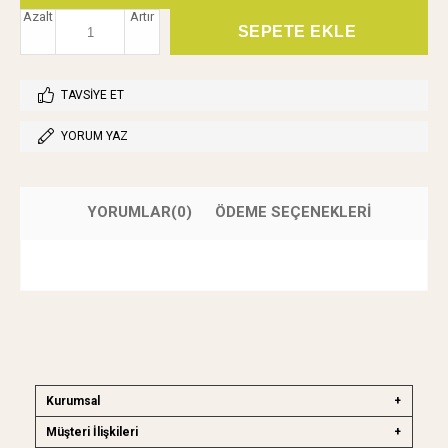
Azalt
Artır
TAVSIYE ET
YORUM YAZ
YORUMLAR
(0)
ÖDEME SEÇENEKLERI
Kurumsal
Müşteri İlişkileri