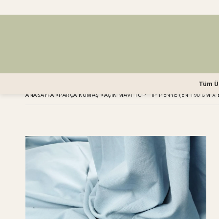
Tüm Ü
ANASAYFA
>
PARÇA KUMAŞ
>
AÇIK MAVI TÜP ' İP PENYE (EN 190 CM X