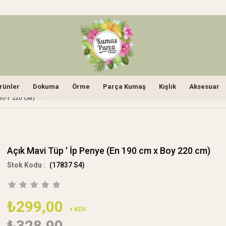
rünler
Dokuma
Örme
Parça Kumaş
Kışlık
Aksesuar
 BOY 220 CM)
Açık Mavi Tüp ' İp Penye (En 190 cm x Boy 220 cm)
(17837 S4)
₺299,00
+ KDV
₺328,90