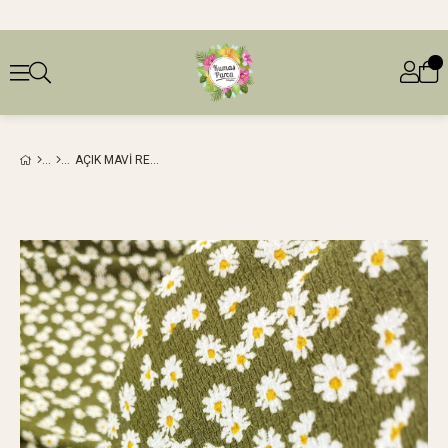
AÇIK MAVI RENKTE PLISELI JARSE (EN 120 CM X BOY 270 CM)