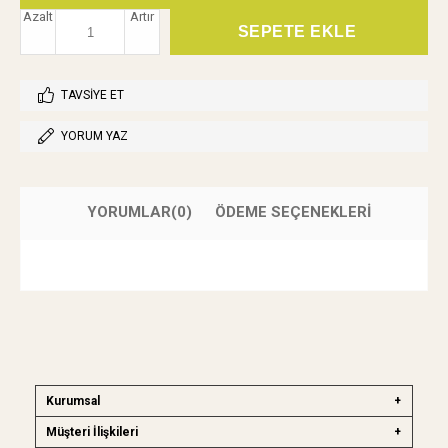
Azalt
Artır
TAVSIYE ET
YORUM YAZ
YORUMLAR
(0)
ÖDEME SEÇENEKLERI
Kurumsal
Müşteri İlişkileri