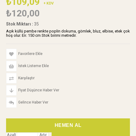
₺109,09
+ KDV
₺120,00
Stok Miktarı
:
35
Açık küllü pembe renkte poplin dokuma, gömlek, bluz, elbise, etek çok
hoş olur. En: 150 cm Stok birimi metredir.
Favorilere Ekle
İstek Listeme Ekle
Karşılaştır
Fiyat Düşünce Haber Ver
Gelince Haber Ver
Azalt
Artır