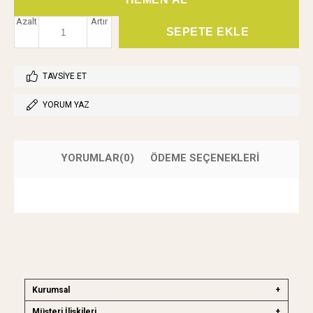
Azalt
Artır
TAVSIYE ET
YORUM YAZ
YORUMLAR
(0)
ÖDEME SEÇENEKLERI
Kurumsal
Müşteri İlişkileri