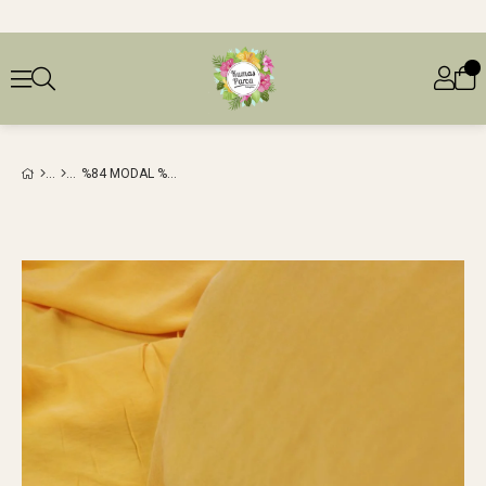
%84 MODAL %16 SENTETIK KAVUNIÇI İNCE AEROBIN (EN 140 CM X BOY 270 CM)