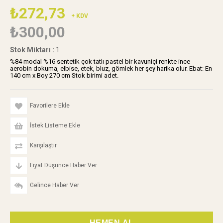
₺272,73
+ KDV
₺300,00
Stok Miktarı
:
1
%84 modal %16 sentetik çok tatlı pastel bir kavuniçi renkte ince
aerobin dokuma, elbise, etek, bluz, gömlek her şey harika olur. Ebat: En
140 cm x Boy 270 cm Stok birimi adet.
Favorilere Ekle
İstek Listeme Ekle
Karşılaştır
Fiyat Düşünce Haber Ver
Gelince Haber Ver